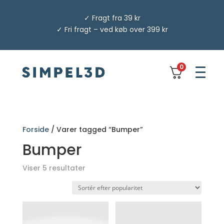
✓ Fragt fra 39 kr
✓ Fri fragt – ved køb over 399 kr
0
Forside
/ Varer tagged “Bumper”
Bumper
Sorteret
Viser 5 resultater
efter
popularitet