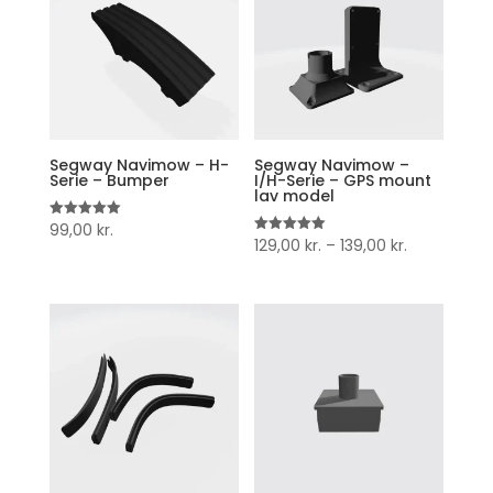
Segway Navimow – H-
Segway Navimow –
Serie – Bumper
I/H-Serie – GPS mount
lav model
99,00
kr.
Vurderet
Prisinterval:
5.00
129,00
kr.
–
139,00
kr.
Vurderet
ud af 5
5.00
129,00 kr.
ud af 5
til
139,00 kr.