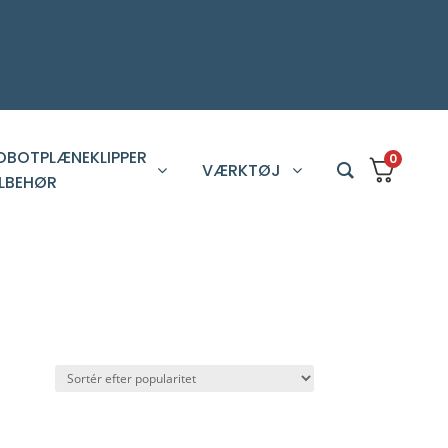
OBOTPLÆNEKLIPPER
0
VÆRKTØJ
ILBEHØR