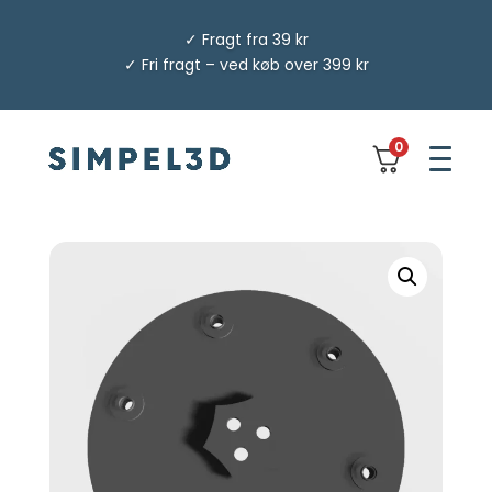
✓ Fragt fra 39 kr
✓ Fri fragt – ved køb over 399 kr
0