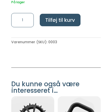
På lager
Bosch
Tilføj til kurv
-
Indego
-
Knivdisk
Varenummer (SKU):
0003
til
6
knive
-
Orginal
størrelse
antal
Du kunne også være
interesseret i…