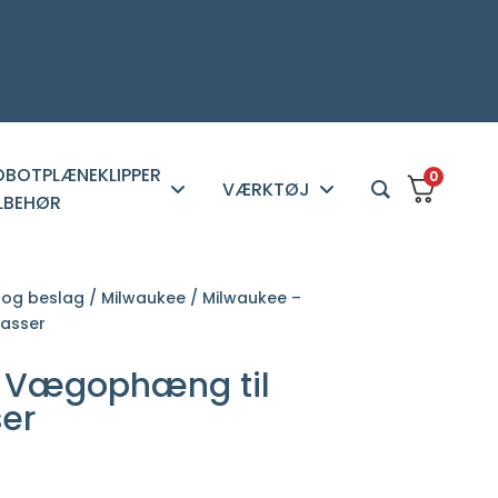
OBOTPLÆNEKLIPPER
0
VÆRKTØJ
ILBEHØR
og beslag
/
Milwaukee
/ Milwaukee –
asser
 Vægophæng til
er