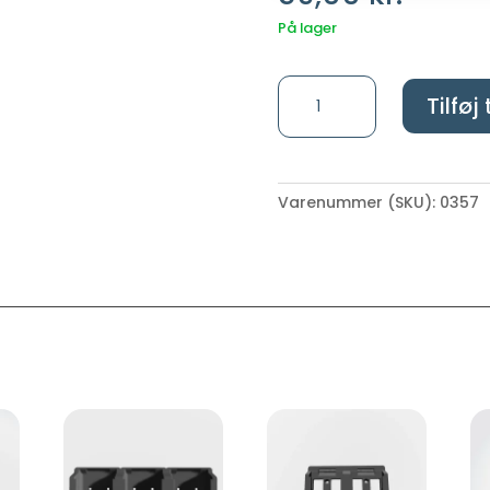
På lager
Milwaukee
Tilføj 
-
Vægophæng
til
værktøjskasser
Varenummer (SKU):
0357
antal