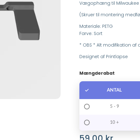
Vægophæng til Milwaukee 
(Skruer til montering medfø
Materiale: PETG
Farve: Sort
* OBS * Alt modifikation af
Designet af
Printlapse
Mængderabat
ANTAL
5 - 9
10 +
59,00
kr.