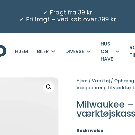
✓ Fragt fra 39 kr
✓ Fri fragt – ved køb over 399 kr
HUS
R
HJEM
BILER
DIVERSE
OG
T
HAVE
Hjem
/
Værktøj
/
Ophæng 
Vægophæng til værktøjsk
Milwaukee –
værktøjskass
Beskrivelse