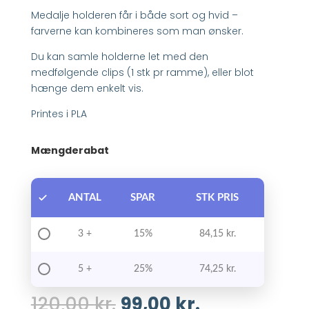
Medalje holderen får i både sort og hvid –
farverne kan kombineres som man ønsker.
Du kan samle holderne let med den
medfølgende clips (1 stk pr ramme), eller blot
hænge dem enkelt vis.
Printes i PLA
Mængderabat
ANTAL
SPAR
STK PRIS
3 +
15%
84,15
kr.
5 +
25%
74,25
kr.
120,00
kr.
99,00
kr.