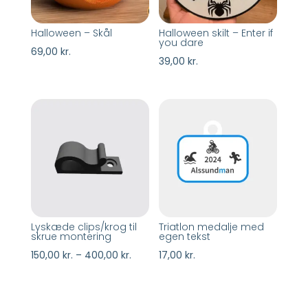
Halloween – Skål
Halloween skilt – Enter if
you dare
69,00
kr.
39,00
kr.
Lyskæde clips/krog til
Triatlon medalje med
skrue montering
egen tekst
Prisinterval:
150,00
kr.
–
400,00
kr.
17,00
kr.
150,00 kr.
til